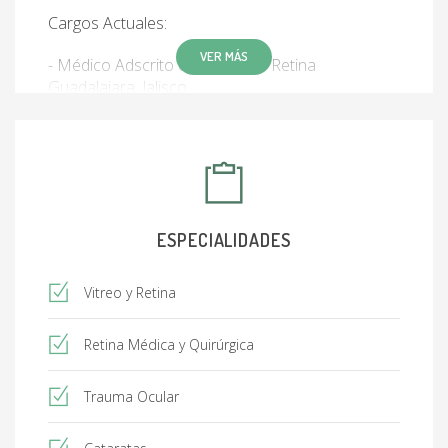
Cargos Actuales:
VER MÁS
- Médico Adscrito en Clínica de Retina
Guadalajara, Jalisco.
- Presidente de la Asociación de Retina de
Occidente ( Enero 2024 - Enero 2025 ).
ESPECIALIDADES
Vitreo y Retina
Retina Médica y Quirúrgica
Trauma Ocular