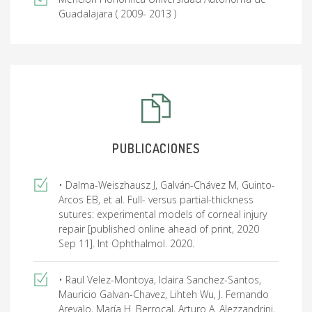
Guadalajara ( 2009- 2013 )
PUBLICACIONES
• Dalma-Weiszhausz J, Galván-Chávez M, Guinto-
Arcos EB, et al. Full- versus partial-thickness
sutures: experimental models of corneal injury
repair [published online ahead of print, 2020
Sep 11]. Int Ophthalmol. 2020.
• Raul Velez-Montoya, Idaira Sanchez-Santos,
Mauricio Galvan-Chavez, Lihteh Wu, J. Fernando
Arevalo, María H. Berrocal, Arturo A. Alezzandrini,